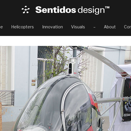
e
Helicopters
Innovation
Visuals
–
About
Con