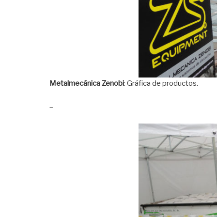
Metalmecánica Zenobi
: Gráfica de productos.
–