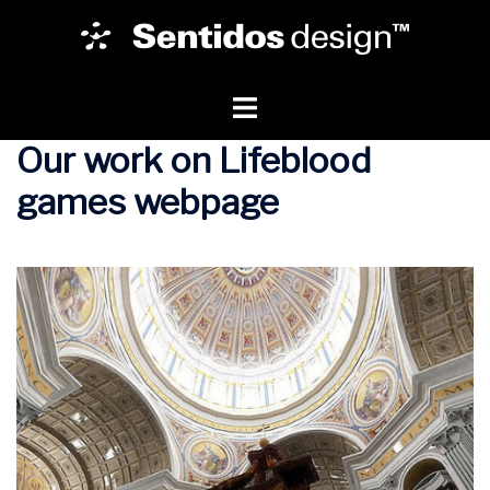
Skip
to
content
Toggle
menu
Our work on Lifeblood
games webpage