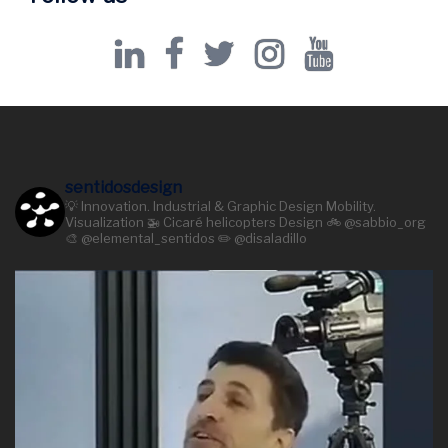
Linkedin
Facebook
Twitter
Instagram
Youtube
sentidosdesign
💡 Innovation. Industrial & Graphic Design Mobility.
Visualization 🚁 Cicaré helicopters Design 🚲 @sabbio_org
🎨 @elemental_sentidos ✏️ @disaladillo